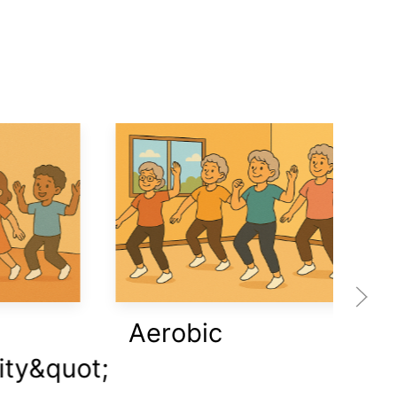
Aerobic
H
y&quot;
K