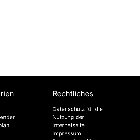
u
rien
Rechtliches
Datenschutz für die
lender
Nutzung der
plan
Internetseite
Impressum