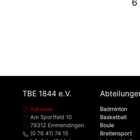
6 -
TBE 1844 e.V.
Abteilunge
Adresse
Badminton
Am Sportfeld 10
Basketball
79312 Emmendingen
Boule
(0 76 41) 74 15
Breitensport