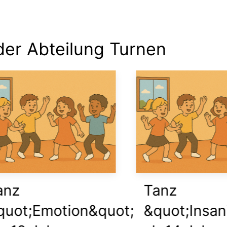
er Abteilung Turnen
z
Tanz
ot;Emotion&quot;
&quot;Insanit