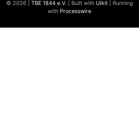
© 2026 |
TBE 1844 e.V.
| Built with
UIkit
| Running
with
Processwire