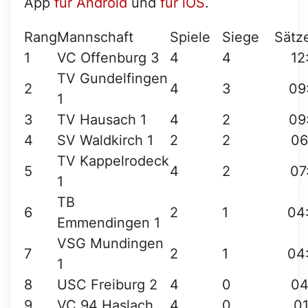
App
für Android
und
für iOS
.
Rang
Mannschaft
Spiele
Siege
Sätz
1
VC Offenburg 3
4
4
12
TV Gundelfingen
2
4
3
09
1
3
TV Hausach 1
4
2
09
4
SV Waldkirch 1
2
2
06
TV Kappelrodeck
5
4
2
07
1
TB
6
2
1
04
Emmendingen 1
VSG Mundingen
7
2
1
04
1
8
USC Freiburg 2
4
0
04
9
VC 94 Haslach
4
0
01