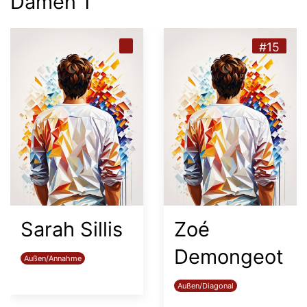
Damen 1
#12
#3
Sina Mahn
Brigitte
Enderle-
Diagonal
Martin