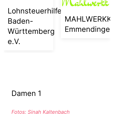
Versicherung-
Lohnsteuerhil
A.
Baden-
Matussek
n
Württemberg
e.V.
Damen 1
(Fotograf: https://www.i
(Fotograf: https://www
(Fotograf: https://w
Fotos: Sinah Kaltenbach