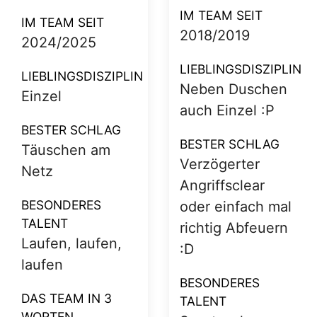
Workflow-
IM TEAM SEIT
Administrator
2020/21
IM TEAM SEIT
LIEBLINGSDISZIPLIN
2007/08
Doppel
LIEBLINGSDISZIPLIN
BESTER SCHLAG
Doppel
Kontern und
Smashzz
BESTER SCHLAG
kranke Abwehr
BESONDERES
und Kontern
TALENT
Starke Mentalität
BESONDERES
TALENT
BESCHREIBE DAS
Physis und
TEAM IN DREI
Fitness, die
WORTEN