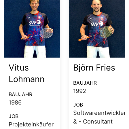
Zae-Young
Kevin
Ko
Beyersdorffer
Kapitän
BAUJAHR
2000
BAUJAHR
1990
JOB
Medizin-Student
JOB