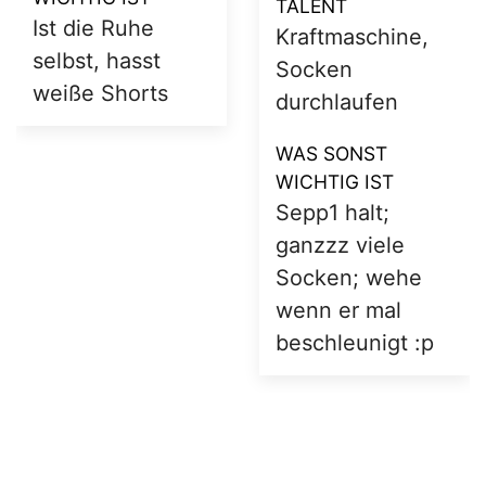
Kevin kaum tot
TALENT
zubekommen
Schenkelzzz-
Training,
WAS SONST
Trainingstier,
WICHTIG IST
Kondition
Wenn er mal im
Training ist,
WAS SONST
gehts ab, fast
WICHTIG IST
nur im
Sepp2,
Doppelpack mit
Schenkelzzz halt
seinem Bruder,
:D ; absoluter
Steps
Badmintonfreak