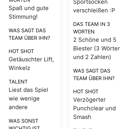
Wahre
locker für 32
Sportlerinnen &
Spieltage
Sportler
reichen würden
WAS SAGT DAS
BESCHREIBE DAS
TEAM ÜBER IHN?
TEAM IN DREI
WORTEN
HOT SHOT
Geile Typen &
Reverse Drop
Mädels
und Smash
WAS SAGT DAS
TALENT
TEAM ÜBER IHN?
Mediziner vor
HOT SHOT
life, auch mal vor
Abwehr von der
Badminton :p;
Grundlinie
Defense mit