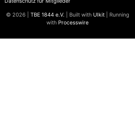
Datenschutz für Mitglieder
© 2026 |
TBE 1844 e.V.
| Built with
UIkit
| Running
with
Processwire