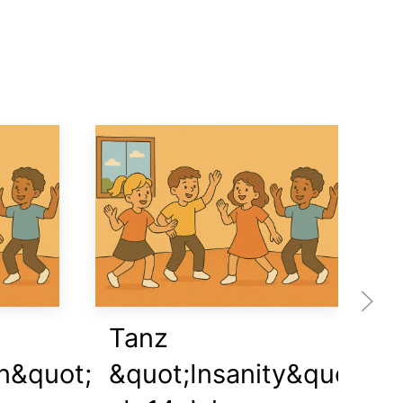
Tanz
A
n&quot;
&quot;Insanity&quot;